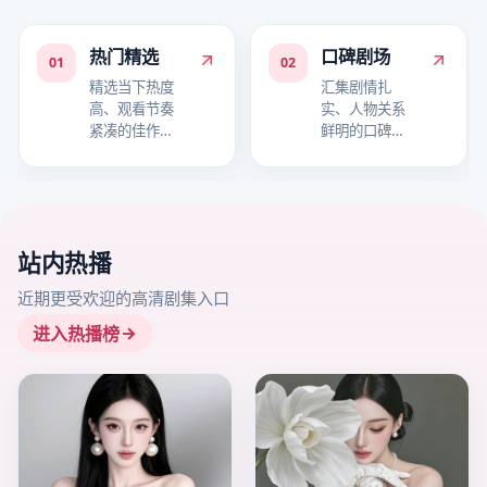
热门精选
口碑剧场
01
02
精选当下热度
汇集剧情扎
高、观看节奏
实、人物关系
紧凑的佳作，
鲜明的口碑作
适合快速进入
品，适合细品
追剧状态。
故事层次。
站内热播
近期更受欢迎的高清剧集入口
进入热播榜