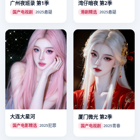
广州夜班录 第1季
湾仔暗夜 第2季
国产电视剧
2025
悬疑
港剧精选
2025
悬疑
大连大星河
厦门微光 第2季
国产电影精选
2025
犯罪
国产电视剧
2025
青春